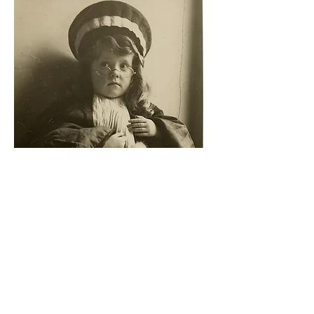
BIOGRAPHIE
1907-1934 : enfance et formation
1934-1940 : ethnologue dans les Aurès
1940-1954 : résistance et déportation