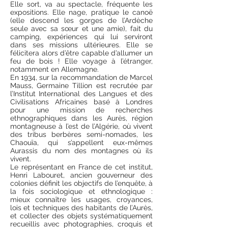
Elle sort, va au spectacle, fréquente les
expositions. Elle nage, pratique le canoë
(elle descend les gorges de l’Ardèche
seule avec sa sœur et une amie), fait du
camping, expériences qui lui serviront
dans ses missions ultérieures. Elle se
félicitera alors d’être capable d’allumer un
feu de bois ! Elle voyage à l’étranger,
notamment en Allemagne.
En 1934, sur la recommandation de Marcel
Mauss, Germaine Tillion est recrutée par
l’Institut International des Langues et des
Civilisations Africaines basé à Londres
pour une mission de recherches
ethnographiques dans les Aurès, région
montagneuse à l’est de l’Algérie, où vivent
des tribus berbères semi-nomades, les
Chaouïa, qui s’appellent eux-mêmes
Aurassis du nom des montagnes où ils
vivent.
Le représentant en France de cet institut,
Henri Labouret, ancien gouverneur des
colonies définit les objectifs de l’enquête, à
la fois sociologique et ethnologique :
mieux connaître les usages, croyances,
lois et techniques des habitants de l’Aurès,
et collecter des objets systématiquement
recueillis avec photographies, croquis et