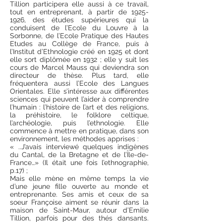
Tillion participera elle aussi à ce travail,
tout en entreprenant, à partir de
1925-
1926
, des études supérieures qui la
conduisent de l’Ecole du Louvre à la
Sorbonne, de l’Ecole Pratique des Hautes
Etudes au Collège de France, puis à
l’Institut d’Ethnologie créé en 1925 et dont
elle sort diplômée en 1932 ; elle y suit les
cours de Marcel Mauss qui deviendra son
directeur de thèse. Plus tard, elle
fréquentera aussi l’Ecole des Langues
Orientales. Elle s’intéresse aux différentes
sciences qui peuvent l’aider à comprendre
l’humain : l’histoire de l’art et des religions,
la préhistoire, le folklore celtique,
l’archéologie, puis l’ethnologie. Elle
commence à mettre en pratique, dans son
environnement, les méthodes apprises :
« ..J’avais interviewé quelques indigènes
du Cantal, de la Bretagne et de l’Île-de-
France…» (Il était une fois l’ethnographie,
p.17) ;
Mais elle mène en même temps la vie
d’une jeune fille ouverte au monde et
entreprenante. Ses amis et ceux de sa
soeur Françoise aiment se réunir dans la
maison de Saint-Maur, autour d’Emilie
Tillion, parfois pour des thés dansants.