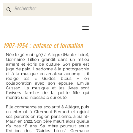
1907-1934
: enfance et formation
Née le 30 mai 1907 à Allègre (Haute-Loire),
Germaine Tillion grandit dans un milieu
aimant et épris de culture. Son père est
juge de paix. Il s’adonne à la photographie
et à la musique en amateur accompli ; il
rédige les « Guides bleus » en
collaboration avec son épouse, Emilie
Cussac. La musique et les livres sont
l’univers familier de la petite fille qui
montre une inlassable curiosité.
Elle commence sa scolarité à Allègre, puis
en internat à Clermont-Ferrand et rejoint
ses parents en région parisienne, à Saint-
Maur, en 1922. Son père meurt alors qu’elle
n’a pas 18 ans. Sa mère poursuit seule
l’édition des “Guides bleus”. Germaine