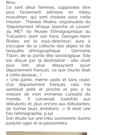
films.
Ce sont deux femmes, supposées être
plus facilement admises en milieu
musulman, qui sont choisies pour cette
mission : Thérèse Rivière, responsable du
“Département Afrique blanche et Levant”
du MET (le Musée Ethnographique du
Trocadéro dont son frère, Georges-Henri
Rivière, est le sous-directeur), aura à
s’occuper de la collecte des objets et de
l’enquête ethnographique ; Germaine
Tillion, de la partie dite sociologique. Elle
est déçue par la destination : elle visait
plus loin, plus dépaysant qu’un
département français, ce que l’Aurès était
à cette époque…. !
« Une partie, même vaste et sans route,
d’un département français, cela me
semblait petit et proche et pas à la
mesure de mon immense curiosité du
monde… Il convenait toutefois aux
débutants et, plus encore aux débutantes,
de borner leurs ambitions …» (Il était une
fois l’ethnographie, p.14)
Son étude sur une tribu aurésienne durera
jusqu’en 1940 et la passionnera.