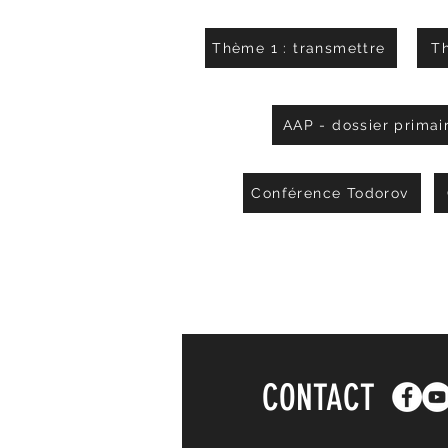
Thème 1 : transmettre
Th
AAP - dossier primai
Conférence Todorov
CONTACT