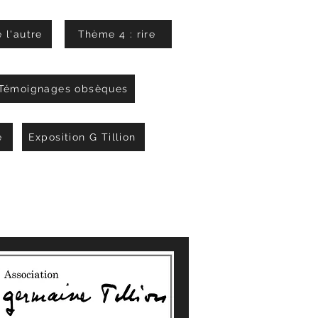
 l'autre
Thème 4 : rire
Témoignages obsèques
e
Exposition G Tillion