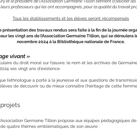
ury et le président de l’Association Germaine Tillion tiennent à féliciter les
 leurs professeurs qui les ont accompagnés, pour la qualité du travail pro
Tous les établissements et les élèves seront récompensés
 présentation des travaux rendus sera faite à la fin de la journée org
our les vingt ans de l’Association Germaine Tillion, qui se déroulera l
novembre 2024 à la Bibliothèque nationale de France.
age vivant »
itulaire du droit moral sur l’œuvre, le nom et les archives de Germain
2024 ses vingt ans d’existence.
ue l’ethnologue a porté à la jeunesse et aux questions de transmissio
s élèves de découvrir ou de mieux connaître l’héritage de cette fem
 projets
 l’Association Germaine Tillion propose aux équipes pédagogiques de 
ur de quatre thèmes emblématiques de son œuvre :