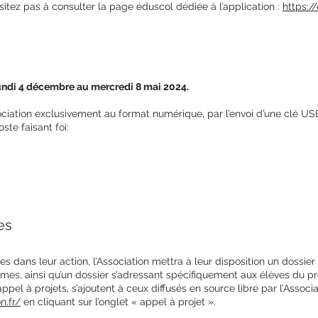
hésitez pas à consulter la page éduscol dédiée à l’application :
https:/
lundi 4 décembre au mercredi 8 mai 2024.
ociation exclusivement au format numérique, par l’envoi d’une clé USB
ste faisant foi:
es
s dans leur action, l’Association mettra à leur disposition un dossi
es, ainsi qu’un dossier s’adressant spécifiquement aux élèves du pr
pel à projets, s’ajoutent à ceux diffusés en source libre par l’Associa
n.fr/
en cliquant sur l’onglet « appel à projet ».