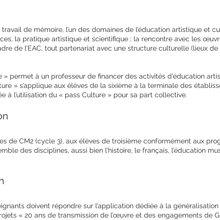
e travail de mémoire, l’un des domaines de l’éducation artistique et cu
nces, la pratique artistique et scientifique ; la rencontre avec les œuvre
adre de l’EAC, tout partenariat avec une structure culturelle (lieux d
e » permet à un professeur de financer des activités d’éducation artis
ture » s’applique aux élèves de la sixième à la terminale des établis
e à l’utilisation du « pass Culture » pour sa part collective.
on
èves de CM2 (cycle 3), aux élèves de troisième conformément aux prog
semble des disciplines, aussi bien l’histoire, le français, l’éducation mu
n
eignants doivent répondre sur l’application dédiée à la généralisation 
jets « 20 ans de transmission de l’œuvre et des engagements de Ge