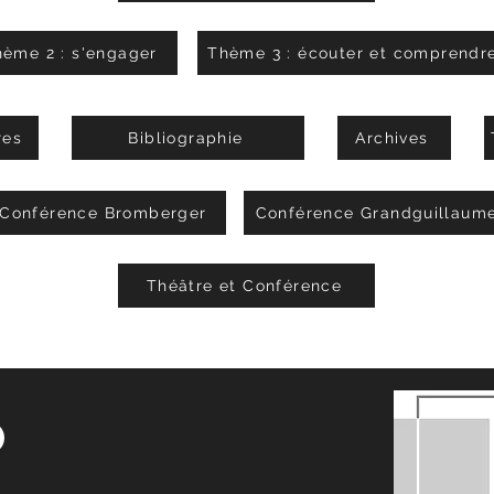
ème 2 : s'engager
Thème 3 : écouter et comprendre
res
Bibliographie
Archives
Conférence Bromberger
Conférence Grandguillaum
Théâtre et Conférence