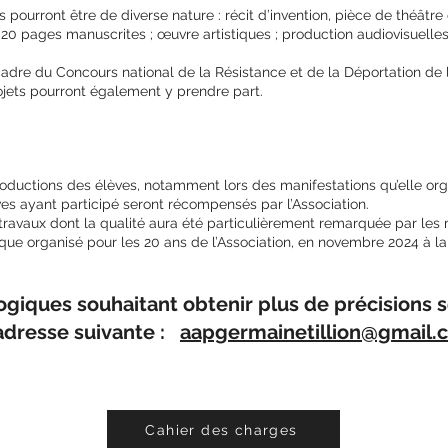
s pourront être de diverse nature : récit d’invention, pièce de théâtr
0 pages manuscrites ; œuvre artistiques ; production audiovisuelle
adre du Concours national de la Résistance et de la Déportation de la
rojets pourront également y prendre part.
productions des élèves
,
notamment lors des manifestations qu’elle orga
èves ayant participé seront récompensés par l’Association.
 travaux dont la qualité aura été particulièrement remarquée par les
loque organisé pour les 20 ans de l’Association, en novembre 2024 à l
iques souhaitant obtenir plus de précisions so
’adresse suivante :
aapgermainetillion@gmail.
Cahier des charges