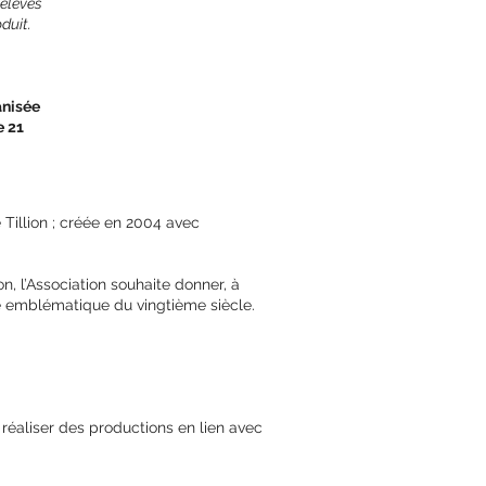
 élèves
duit.
anisée
e 21
e Tillion ; créée en 2004 avec
n, l’Association souhaite donner, à
me emblématique du vingtième siècle.
réaliser des productions en lien avec