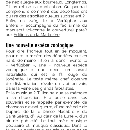
de nez allègre aux bourreaux. Longtemps,
Tillion refuse sa publication. Qui pourrait
comprendre comment des déportées ont
pu rire des atrocités qu’elles subissaient ?
Enfin, en 2005, le « Verfügbar aux
Enfers », accompagné du fac similé du
manuscrit (ci-contre, la couverture), paraît
aux
Editions de la Martinière
.
Une nouvelle espèce zoologique
Pour dire l’horreur tout en se moquant,
pour dire la misère des déportées tout en
riant, Germaine Tillion a donc inventé le
« verfügbar », une « nouvelle espèce
zoologique » que décrit un savant
naturaliste, qui est le fil rouge de
l’opérette. Le texte même, chef d’oeuvre
de distanciation, révèle un vrai écrivain,
dans la veine des grands fabulistes.
Et la musique ? Tillion n’a que sa mémoire
à sa disposition. Elle puise dans ses
souvenirs et se rappelle, par exemple, de
chansons d’avant guerre, d’une mélodie de
Duparc, de la « Danse Macabre » de
Saint(Saëns, d’« Au clair de la Lune », d’un
air de publicité. Le tout mêle musique
populaire et musique classique… Dans le