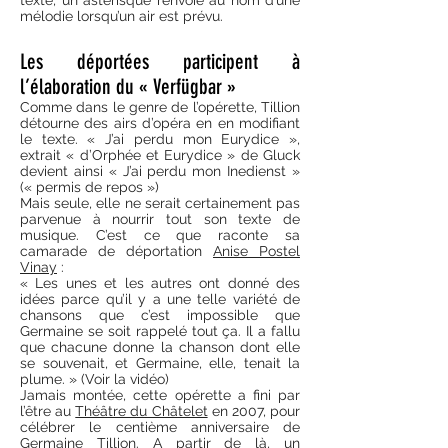
texte, un astérisque renvoie au nom d’une
mélodie lorsqu’un air est prévu.
Les déportées participent à
l’élaboration du « Verfügbar »
Comme dans le genre de l’opérette, Tillion
détourne des airs d’opéra en en modifiant
le texte. « J’ai perdu mon Eurydice »,
extrait « d’Orphée et Eurydice » de Gluck
devient ainsi « J’ai perdu mon Inedienst »
(« permis de repos »)
Mais seule, elle ne serait certainement pas
parvenue à nourrir tout son texte de
musique. C’est ce que raconte sa
camarade de déportation
Anise Postel
Vinay
:
« Les unes et les autres ont donné des
idées parce qu’il y a une telle variété de
chansons que c’est impossible que
Germaine se soit rappelé tout ça. Il a fallu
que chacune donne la chanson dont elle
se souvenait, et Germaine, elle, tenait la
plume. » (Voir la vidéo)
Jamais montée, cette opérette a fini par
l’être au
Théâtre du Châtelet
en 2007, pour
célébrer le centième anniversaire de
Germaine Tillion. A partir de là, un