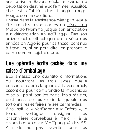
ans, arrive à Ravensbrück, un camp de
déportation destiné aux femmes. Aussitôt,
elle est affublée d’un triangle rouge.
Rouge, comme politique.
Entrée dans la Résistance dès 1940, elle a
été une des responsables du
réseau du
Musée de l’Homme
jusqu’à son arrestation
sur dénonciation en août 1942. Dès son
arrivée, cette ethnologue qui a vécu des
années en Algérie pour sa thèse, continue
à travailler, si on peut dire, en prenant le
camp comme sujet d’étude.
Une opérette écrite cachée dans une
caisse d’emballage
Elle amasse une quantité d’informations
qui nourriront les trois livres qu’elle
consacrera après la guerre à Ravensbrück,
essentiels pour comprendre la mécanique
mise au point par les nazis. Mais résister,
c’est aussi se foutre de la gueule des
tortionnaires et faire rire ses camarades.
Ainsi naît le « Verfügbar aux Enfers », le
terme Verfügbar désignant les
prisonnières corvéables à merci, « à la
disposition » (« zur Verfügung ») des SS.
Afin de ne pas travailler pour les