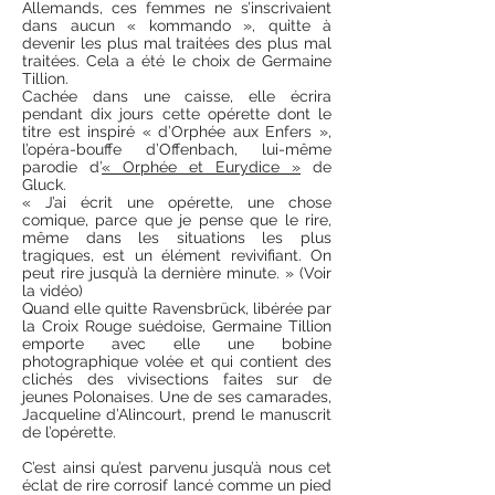
Allemands, ces femmes ne s’inscrivaient
dans aucun « kommando », quitte à
devenir les plus mal traitées des plus mal
traitées. Cela a été le choix de Germaine
Tillion.
Cachée dans une caisse, elle écrira
pendant dix jours cette opérette dont le
titre est inspiré « d’Orphée aux Enfers »,
l’opéra-bouffe d’Offenbach, lui-même
parodie d’
« Orphée et Eurydice »
de
Gluck.
« J’ai écrit une opérette, une chose
comique, parce que je pense que le rire,
même dans les situations les plus
tragiques, est un élément revivifiant. On
peut rire jusqu’à la dernière minute. » (Voir
la vidéo)
Quand elle quitte Ravensbrück, libérée par
la Croix Rouge suédoise, Germaine Tillion
emporte avec elle une bobine
photographique volée et qui contient des
clichés des vivisections faites sur de
jeunes Polonaises. Une de ses camarades,
Jacqueline d’Alincourt, prend le manuscrit
de l’opérette.
C’est ainsi qu’est parvenu jusqu’à nous cet
éclat de rire corrosif lancé comme un pied