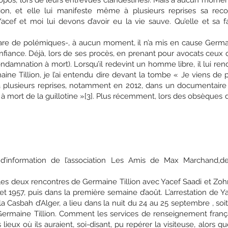
ropos, lors de leurs entrevues clandestines). Mais à aucun moment
ation, et elle lui manifeste même à plusieurs reprises sa re
Yacef et moi lui devons d’avoir eu la vie sauve. Qu’elle et sa f
are de polémiques-, à aucun moment, il n’a mis en cause Germaine 
fiance. Déjà, lors de ses procès, en prenant pour avocats ceux qu
amnation à mort). Lorsqu’il redevint un homme libre, il lui rendait
ne Tillion, je l’ai entendu dire devant la tombe « Je viens de 
usieurs reprises, notamment en 2012, dans un documentaire p
à mort de la guillotine »[3]. Plus récemment, lors des obsèques
 d’information de l’association Les Amis de Max Marchand,
 les deux rencontres de Germaine Tillion avec Yacef Saadi et Zohr
t 1957, puis dans la première semaine d’août. L’arrestation de Ya
la Casbah d’Alger, a lieu dans la nuit du 24 au 25 septembre , so
ermaine Tillion. Comment les services de renseignement françai
 lieux où ils auraient, soi-disant, pu repérer la visiteuse, alors 