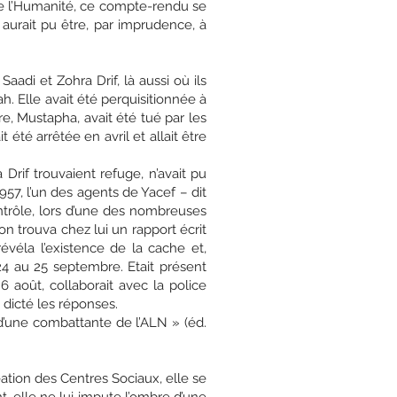
de l’Humanité, ce compte-rendu se
n aurait pu être, par imprudence, à
adi et Zohra Drif, là aussi où ils
ah. Elle avait été perquisitionnée à
re, Mustapha, avait été tué par les
 été arrêtée en avril et allait être
rif trouvaient refuge, n’avait pu
57, l’un des agents de Yacef – dit
ntrôle, lors d’une des nombreuses
on trouva chez lui un rapport écrit
évéla l’existence de la cache et,
 24 au 25 septembre. Etait présent
 6 août, collaborait avec la police
 dicté les réponses.
d’une combattante de l’ALN » (éd.
éation des Centres Sociaux, elle se