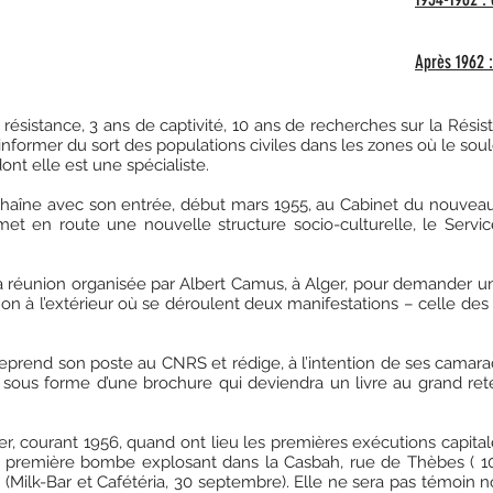
Rappel de qu
Après 1962 
 résistance, 3 ans de captivité, 10 ans de recherches
sur la Résis
s’informer
du sort des populations civiles dans les zones où le so
nt elle est une spécialiste.
haîne avec son entrée, début mars 1955, au Cabinet du nouveau
met en route une nouvelle structure socio-culturelle, le Servi
 la réunion organisée par Albert Camus, à Alger, pour demander un
non à l’extérieur où se déroulent deux manifestations – celle des
6, reprend son poste au CNRS et rédige, à l’intention de ses camar
, sous forme d’une brochure qui deviendra un livre au grand rete
r, courant 1956, quand ont lieu les premières exécutions capitales
, la première bombe explosant dans la Casbah, rue de Thèbes ( 10
Milk-Bar et Cafétéria, 30 septembre). Elle ne sera pas témoin no