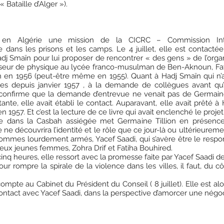
(« Bataille d’Alger »).
 en Algérie une mission de la CICRC – Commission Int
 dans les prisons et les camps. Le 4 juillet, elle est contac
Smaïn pour lui proposer de rencontrer « des gens » de l’organisa
seur de physique au lycée franco-musulman de Ben-Aknoun, Fatima
 en 1956 (peut-être même en 1955). Quant à Hadj Smaïn qui n’ava
tres depuis janvier 1957 , à la demande de collègues avant qu’i
 confirme que la demande d’entrevue ne venait pas de Germaine T
ante, elle avait établi le contact. Auparavant, elle avait prêté 
 en 1957. Et c’est la lecture de ce livre qui avait enclenché le proje
ée dans la Casbah assiégée met Germaine Tillion en présence
e découvrira l’identité et le rôle que ce jour-là ou ultérieurement 
hommes lourdement armés, Yacef Saadi, qui s’avère être le res
e deux jeunes femmes, Zohra Drif et Fatiha Bouhired.
nq heures, elle ressort avec la promesse faite par Yacef Saadi de
ur rompre la spirale de la violence dans les villes, il faut, du cô
compte au Cabinet du Président du Conseil ( 8 juillet). Elle est a
contact avec Yacef Saadi, dans la perspective d’amorcer une négoc