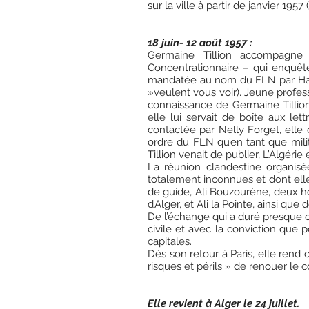
sur la ville à partir de janvier 1957 
18 juin- 12 août 1957 :
Germaine Tillion accompagne
Concentrationnaire – qui enquête
mandatée au nom du FLN par Hadj 
»veulent vous voir). Jeune profes
connaissance de Germaine Tillion
elle lui servait de boîte aux let
contactée par Nelly Forget, elle
ordre du FLN qu’en tant que milit
Tillion venait de publier, L’Algérie
La réunion clandestine organis
totalement inconnues et dont elle n
de guide, Ali Bouzourène, deux 
d’Alger, et Ali la Pointe, ainsi qu
De l’échange qui a duré presque ci
civile et avec la conviction que po
capitales.
Dès son retour à Paris, elle rend 
risques et périls » de renouer le 
Elle revient à Alger le 24 juillet.