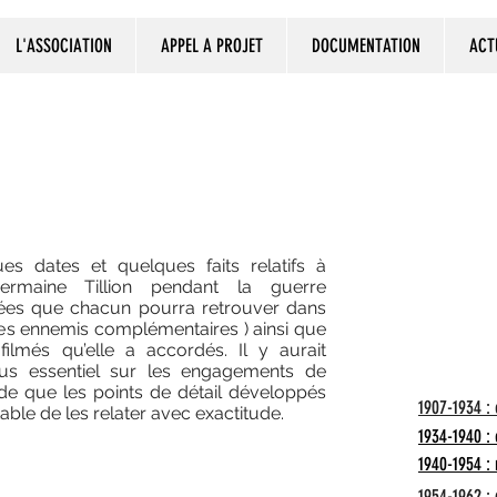
L'ASSOCIATION
APPEL A PROJET
DOCUMENTATION
ACT
QUELQUES DATES ET FA
es dates et quelques faits relatifs à
ermaine Tillion pendant la guerre
nées que chacun pourra retrouver dans
Les ennemis complémentaires ) ainsi que
BIO
filmés qu’elle a accordés. Il y aurait
us essentiel sur les engagements de
ode que les points de détail développés
1907-1934 : 
table de les relater avec exactitude.
1934-1940 :
1940-1954 : 
1954-1962 : 