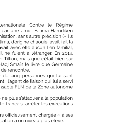
ernationale Contre le Régime
tée par une amie, Fatima Hamdiken
tion, sans autre précision (« Ils
, d’origine chaouie, avait fait la
it avec elle aucun lien familial,
l ne fuient à l’étranger. En 2014,
illion, mais que c’était bien sur
à Hadj Smaïn le livre que Germaine
t de rencontre.
 de cinq personnes qui lui sont
: l’agent de liaison qui lui a servi
ponsable FLN de la Zone autonome
 ne plus s’attaquer à la population
té français, arrêter les exécutions
lors officieusement chargée « à ses
iation à un niveau plus élevé.