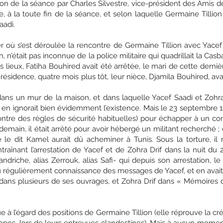
on de la séance par Charles Silvestre, vice-président des Amis 
e, à la toute fin de la séance, et selon laquelle Germaine Tillio
aadi.
 où s’est déroulée la rencontre de Germaine Tillion avec Yacef Sa
, n’était pas inconnue de la police militaire qui quadrillait la Casb
s lieux, Fatiha Bouhired avait été arrêtée, le mari de cette derniè
ésidence, quatre mois plus tôt, leur nièce, Djamila Bouhired, avait
 un mur de la maison, et dans laquelle Yacef Saadi et Zohra D
 en ignorait bien évidemment l’existence. Mais le 23 septembre 19
contre des règles de sécurité habituelles) pour échapper à un co
demain, il était arrêté pour avoir hébergé un militant recherché ; 
le dit Kamel aurait dû acheminer à Tunis. Sous la torture, il r
traînant l’arrestation de Yacef et de Zohra Drif dans la nuit du
ndriche, alias Zerrouk, alias Safi- qui depuis son arrestation, le
t eu régulièrement connaissance des messages de Yacef, et en avait
 dans plusieurs de ses ouvrages, et Zohra Drif dans « Mémoires 
ue à l’égard des positions de Germaine Tillion (elle réprouve la cr