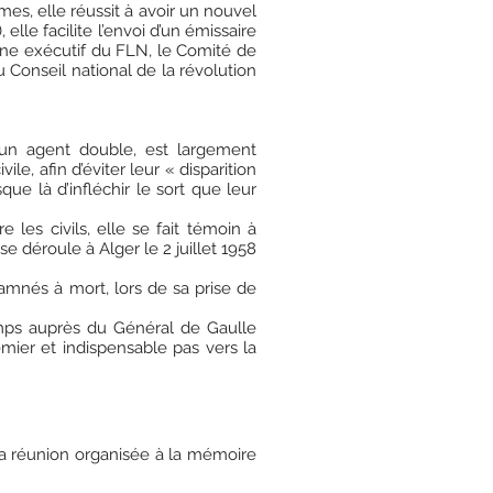
es, elle réussit à avoir un nouvel
elle facilite l’envoi d’un émissaire
gane exécutif du FLN, le Comité de
 Conseil national de la révolution
r un agent double, est largement
le, afin d’éviter leur « disparition
que là d’infléchir le sort que leur
les civils, elle se fait témoin à
e déroule à Alger le 2 juillet 1958
damnés à mort, lors de sa prise de
emps auprès du Général de Gaulle
mier et indispensable pas vers la
 la réunion organisée à la mémoire