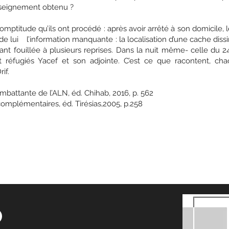
enseignement obtenu ?
mptitude qu’ils ont procédé : après avoir arrêté à son domicile, 
de lui l’information manquante : la localisation d’une cache dis
ant fouillée à plusieurs reprises. Dans la nuit même- celle du 
t réfugiés Yacef et son adjointe. C’est ce que racontent, cha
if.
’une combattante de l’ALN, éd. Chihab, 2016, p. 56
complémentaires, éd. Tirésias,2005, p.258