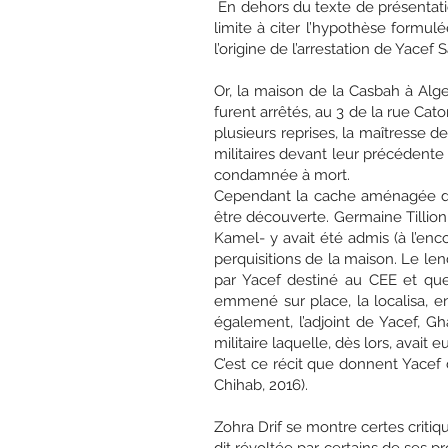
En dehors du texte de présentati
limite à citer l’hypothèse formulé
l’origine de l’arrestation de Yacef S
Or, la maison de la Casbah à Alger
furent arrêtés, au 3 de la rue Caton
plusieurs reprises, la maîtresse de
militaires devant leur précédente r
condamnée à mort.
Cependant la cache aménagée dans
être découverte. Germaine Tillion
Kamel- y avait été admis (à l’en
perquisitions de la maison. Le len
par Yacef destiné au CEE et que 
emmené sur place, la localisa, en
également, l’adjoint de Yacef, Gha
militaire laquelle, dès lors, avai
C’est ce récit que donnent Yacef
Chihab, 2016).
Zohra Drif se montre certes critiq