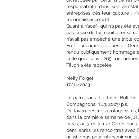
dit révoltée par certains de ses p
responsabilité dans son arrest
entreprises dès leur capture : «
reconnaissance. »[1]
Quant à Yacef- qui n’a pas été av
pas cessé de lui manifester sa con
n’avait pas empêché une triple cond
En pleurs aux obsèques de Germai
rendu publiquement hommage à pl
celle qui a sauvé 265 condamnés 
Tillion a été rappelée.
Nelly Forget
17/11/2023
( paru dans Le Lien, Bulletin
Compagnons, n°43, 2023) p.s.
De l’aveu des trois protagonistes,
dans la première semaine de juille
paras, au 3 de la rue Caton, dans 
demi après les rencontres avec G
aussi longs pour intervenir sur les