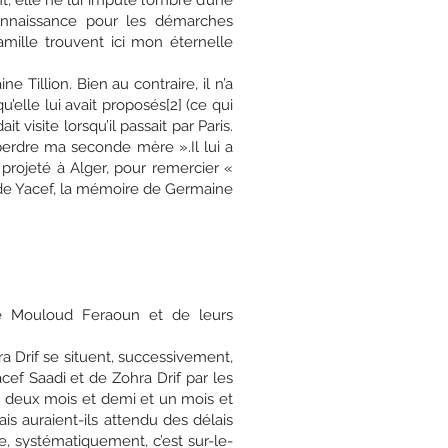
, elle ne lui impute l’ombre d’une
connaissance pour les démarches
amille trouvent ici mon éternelle
Tillion. Bien au contraire, il n’a
’elle lui avait proposés[2] (ce qui
 visite lorsqu’il passait par Paris.
perdre ma seconde mère ».Il lui a
rojeté à Alger, pour remercier «
 de Yacef, la mémoire de Germaine
de Mouloud Feraoun et de leurs
a Drif se situent, successivement,
cef Saadi et de Zohra Drif par les
it deux mois et demi et un mois et
s auraient-ils attendu des délais
que, systématiquement, c’est sur-le-