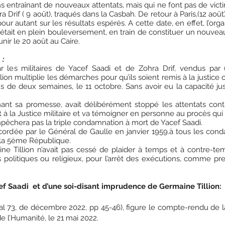
 entraînant de nouveaux attentats, mais qui ne font pas de victim
Drif ( 9 août), traqués dans la Casbah. De retour à Paris,(12 août), 
ur autant sur les résultats espérés. A cette date, en effet, l’or
 était en plein bouleversement, en train de constituer un nouveau
unir le 20 août au Caire.
 :
ar les militaires de Yacef Saadi et de Zohra Drif, vendus pa
on multiplie les démarches pour qu’ils soient remis à la justice civi
us de deux semaines, le 11 octobre. Sans avoir eu la capacité jus
ant sa promesse, avait délibérément stoppé les attentats contre 
 à la Justice militaire et va témoigner en personne au procès qui s
mpêchera pas la triple condamnation à mort de Yacef Saadi.
ccordée par le Général de Gaulle en janvier 1959.à tous les con
 la 5ème République.
ne Tillion n’avait pas cessé de plaider à temps et à contre-t
olitiques ou religieux, pour l’arrêt des exécutions, comme pre
cef Saadi et d’une soi-disant imprudence de Germaine Tillion:
cial 73, de décembre 2022, pp 45-46), figure le compte-rendu de
de l’Humanité, le 21 mai 2022.