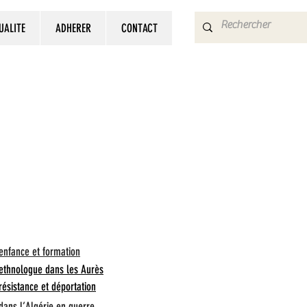
UALITE
ADHERER
CONTACT
ITS
GRAPHIE
enfance et formation
 ethnologue dans les Aurès
résistance et déportation
dans l’Algérie en guerre