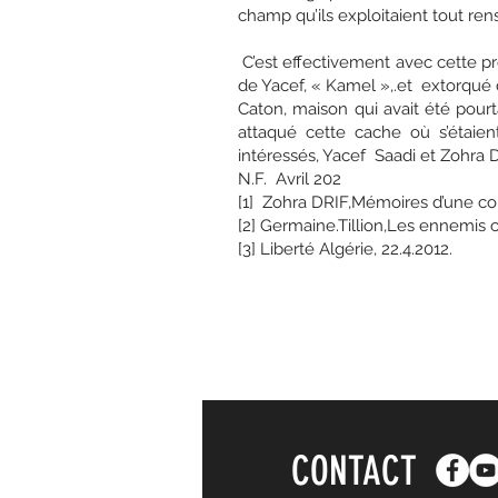
champ qu’ils exploitaient tout r
C’est effectivement avec cette pro
de Yacef, « Kamel »,.et extorqué 
Caton, maison qui avait été pourt
attaqué cette cache où s’étaien
intéressés, Yacef Saadi et Zohra Dr
N.F. Avril 202
[1] Zohra DRIF,Mémoires d
[2] Germaine.Tillion,Les ennemis 
[3] Liberté Algérie, 22.4.2012.
CONTACT