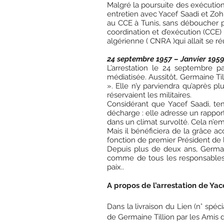
Malgré la poursuite des exécutions
entretien avec Yacef Saadi et Zohra 
au CCE à Tunis, sans déboucher po
coordination et d’exécution (CCE)
algérienne ( CNRA )qui allait se ré
24 septembre 1957 – Janvier 1959
L’arrestation le 24 septembre p
médiatisée. Aussitôt, Germaine Tilli
». Elle n’y parviendra qu’après pl
réservaient les militaires.
Considérant que Yacef Saadi, ten
décharge : elle adresse un rapport
dans un climat survolté. Cela n’e
Mais il bénéficiera de la grâce a
fonction de premier Président de
Depuis plus de deux ans, Germai
comme de tous les responsables p
paix..
A propos de l’arrestation de Ya
Dans la livraison du Lien (n° spé
de Germaine Tillion par les Amis 