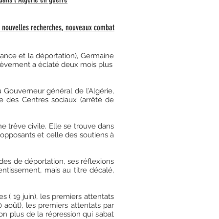
elques dates et faits
: nouvelles recherches, nouveaux combat
tance et la déportation), Germaine
ulèvement a éclaté deux mois plus
 Gouverneur général de l’Algérie,
ce des Centres sociaux (arrêté de
e trêve civile. Elle se trouve dans
 opposants et celle des soutiens à
ades de déportation, ses réflexions
ntissement, mais au titre décalé,
 ( 19 juin), les premiers attentats
 août), les premiers attentats par
n plus de la répression qui s’abat